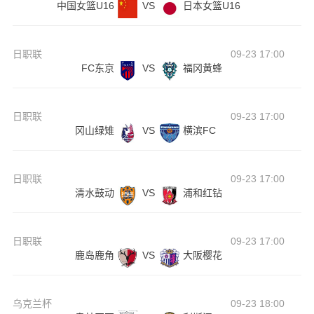
中国女篮U16
VS
日本女篮U16
日职联
09-23 17:00
FC东京
VS
福冈黄蜂
日职联
09-23 17:00
冈山绿雉
VS
横滨FC
日职联
09-23 17:00
清水鼓动
VS
浦和红钻
日职联
09-23 17:00
鹿岛鹿角
VS
大阪樱花
乌克兰杯
09-23 18:00