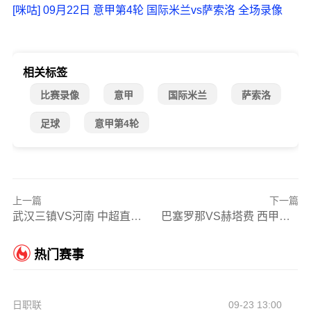
[咪咕] 09月22日 意甲第4轮 国际米兰vs萨索洛 全场录像
相关标签
比赛录像
意甲
国际米兰
萨索洛
足球
意甲第4轮
上一篇
下一篇
武汉三镇VS河南 中超直播高清录像回放
巴塞罗那VS赫塔费 西甲直播高清录像回放
热门赛事
日职联
09-23 13:00