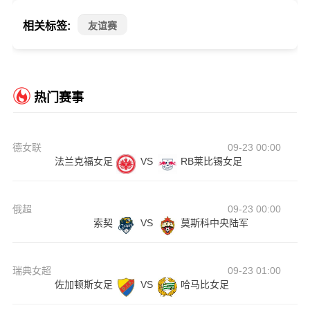
相关标签:
友谊赛
热门赛事
德女联
09-23 00:00
法兰克福女足
VS
RB莱比锡女足
俄超
09-23 00:00
索契
VS
莫斯科中央陆军
瑞典女超
09-23 01:00
佐加顿斯女足
VS
哈马比女足