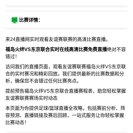
比赛详情：
来24直播网实时观看友谊赛联赛的高清比赛直播。
福岛火绊VS东京联合实时在线高清比赛免费直播
绝对不容
错过！
访问我们的直播页面，观看友谊赛联赛福岛火绊VS东京联
合的实时赛况和精彩回放。我们提供最新的比赛数据和分
析，确保您不会错过任何比赛亮点。
提前预告福岛火绊VS东京联合直播赛程表，助您轻松掌握
友谊赛联赛赛场实时动态
本页面为你提供足球/篮球直播全攻略，包括赛前分析、阵
容预测、直播链接及赛后回顾，一站式服务让你轻松掌握
比赛动态！