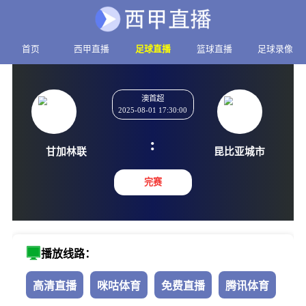
首页
西甲直播
足球直播
篮球直播
足球录像
澳首超
2025-08-01 17:30:00
:
甘加林联
昆比亚
完赛
播放线路：
高清直播
咪咕体育
免费直播
腾讯体育