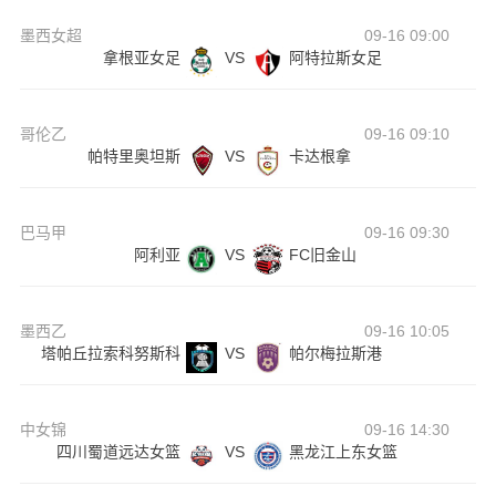
墨西女超
09-16 09:00
拿根亚女足
VS
阿特拉斯女足
哥伦乙
09-16 09:10
帕特里奥坦斯
VS
卡达根拿
巴马甲
09-16 09:30
阿利亚
VS
FC旧金山
墨西乙
09-16 10:05
塔帕丘拉索科努斯科
VS
帕尔梅拉斯港
中女锦
09-16 14:30
四川蜀道远达女篮
VS
黑龙江上东女篮