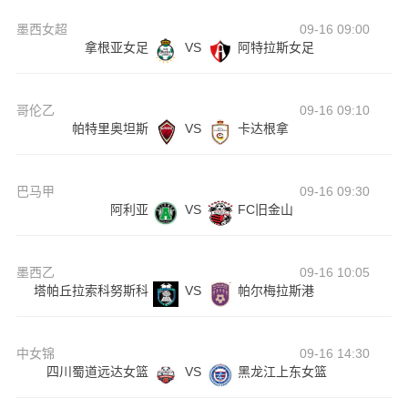
墨西女超
09-16 09:00
拿根亚女足
VS
阿特拉斯女足
哥伦乙
09-16 09:10
帕特里奥坦斯
VS
卡达根拿
巴马甲
09-16 09:30
阿利亚
VS
FC旧金山
墨西乙
09-16 10:05
塔帕丘拉索科努斯科
VS
帕尔梅拉斯港
中女锦
09-16 14:30
四川蜀道远达女篮
VS
黑龙江上东女篮