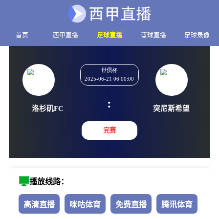
首页
西甲直播
足球直播
篮球直播
足球录像
世俱杯
2025-06-21 06:00:00
:
洛杉矶FC
突尼斯
完赛
播放线路：
高清直播
咪咕体育
免费直播
腾讯体育