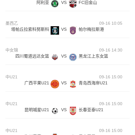
阿利亚
VS
FC旧金山
墨西乙
09-16 10:05
塔帕丘拉索科努斯科
VS
帕尔梅拉斯港
中女锦
09-16 14:30
四川蜀道远达女篮
VS
黑龙江上东女篮
中U21
09-16 15:00
广西平果U21
VS
青岛西海岸U21
中U21
09-16 15:00
昆明城星U21
VS
长春亚泰U21
中U21
09-16 15:00