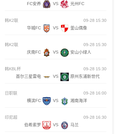
FC安养
VS
光州FC
韩K2联
09-28 15:30
华城FC
VS
釜山偶像
韩K2联
09-28 15:30
庆南FC
VS
安山小绿人
韩KBL杯
09-28 15:30
首尔三星雷电
VS
原州东浦新世代
日职联
09-28 16:00
横滨FC
VS
湘南海洋
印尼超
09-28 16:30
伯希索罗
VS
马兰