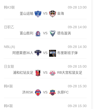
韩K3联
09-28 13:00
釜山运输
VS
金海
日职乙
09-28 14:00
富山胜利
VS
德岛漩涡
NBL(A)
09-28 14:30
阿德莱德36人
VS
布里斯班子弹
日女联
09-28 15:00
浦和红钻女足
VS
RB大宫松鼠女足
韩K联
09-28 15:30
济州SK
VS
水原FC
韩K联
09-28 15:30