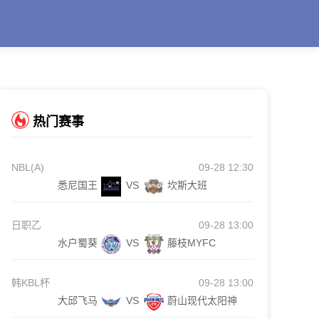
热门赛事
NBL(A)
09-28 12:30
悉尼国王
VS
坎斯大班
日职乙
09-28 13:00
水户蜀葵
VS
藤枝MYFC
韩KBL杯
09-28 13:00
大邱飞马
VS
蔚山现代太阳神