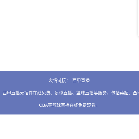
友情链接：
西甲直播
，西甲直播无插件在线免费、足球直播、篮球直播等服务，包括英超、西甲
CBA等篮球直播在线免费观看。
播信号源和视频集锦录像均来自第三方平台，如有侵权请及时联系我们处
Copyright © 2024
24直播网
. All Rights Reserved 版权所有
网站地图