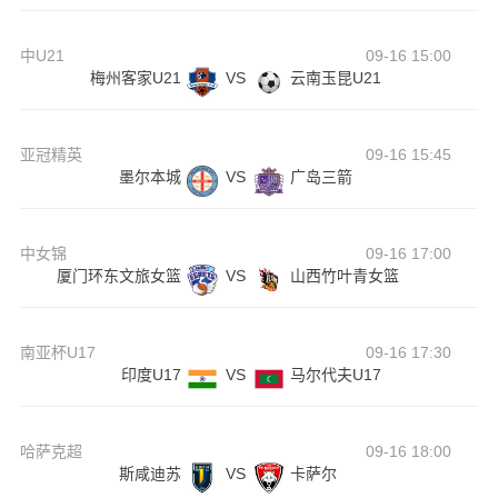
中U21
09-16 15:00
梅州客家U21
VS
云南玉昆U21
亚冠精英
09-16 15:45
墨尔本城
VS
广岛三箭
中女锦
09-16 17:00
厦门环东文旅女篮
VS
山西竹叶青女篮
南亚杯U17
09-16 17:30
印度U17
VS
马尔代夫U17
哈萨克超
09-16 18:00
斯咸迪苏
VS
卡萨尔