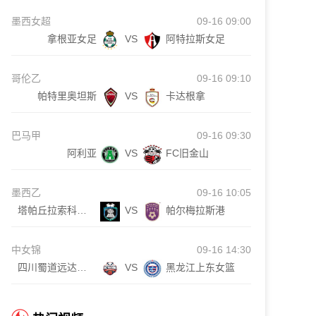
墨西女超
09-16 09:00
拿根亚女足
VS
阿特拉斯女足
哥伦乙
09-16 09:10
帕特里奥坦斯
VS
卡达根拿
巴马甲
09-16 09:30
阿利亚
VS
FC旧金山
墨西乙
09-16 10:05
塔帕丘拉索科努斯科
VS
帕尔梅拉斯港
中女锦
09-16 14:30
四川蜀道远达女篮
VS
黑龙江上东女篮