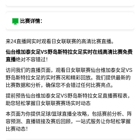
比赛详情：
来24直播网实时观看日女联联赛的高清比赛直播。
仙台维加泰女足VS野岛斯特拉女足实时在线高清比赛免费
直播
绝对不容错过！
访问我们的直播页面，观看日女联联赛仙台维加泰女足VS
野岛斯特拉女足的实时赛况和精彩回放。我们提供最新的
比赛数据和分析，确保您不会错过任何比赛亮点。
提前预告仙台维加泰女足VS野岛斯特拉女足直播赛程表，
助您轻松掌握日女联联赛赛场实时动态
本页面为你提供足球/篮球直播全攻略，包括赛前分析、阵
容预测、直播链接及赛后回顾，一站式服务让你轻松掌握
比赛动态！