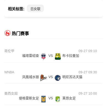
相关标签:
日女联
热门赛事
哥伦甲
09-27 09:10
福塔雷绍查
VS
布卡拉曼加
WNBA
09-27 09:30
凤凰城水银
VS
明尼苏达天猫
墨西女超
09-27 10:00
堤格雷斯女足
VS
莱昂女足