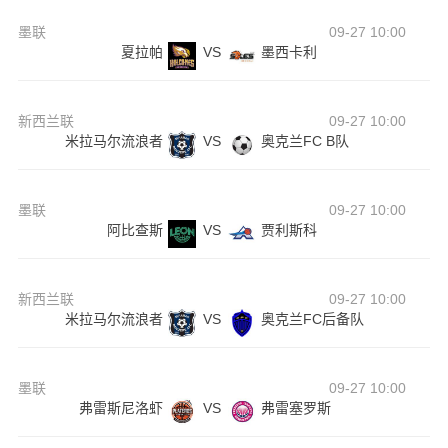
墨联
09-27 10:00
夏拉帕
VS
墨西卡利
新西兰联
09-27 10:00
米拉马尔流浪者
VS
奥克兰FC B队
墨联
09-27 10:00
阿比查斯
VS
贾利斯科
新西兰联
09-27 10:00
米拉马尔流浪者
VS
奥克兰FC后备队
墨联
09-27 10:00
弗雷斯尼洛虾
VS
弗雷塞罗斯