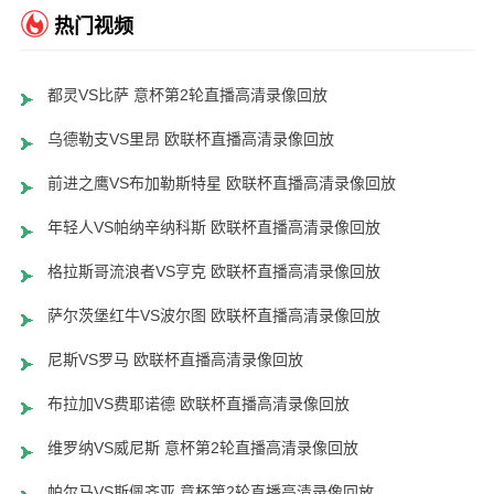
热门视频
都灵VS比萨 意杯第2轮直播高清录像回放
乌德勒支VS里昂 欧联杯直播高清录像回放
前进之鹰VS布加勒斯特星 欧联杯直播高清录像回放
年轻人VS帕纳辛纳科斯 欧联杯直播高清录像回放
格拉斯哥流浪者VS亨克 欧联杯直播高清录像回放
萨尔茨堡红牛VS波尔图 欧联杯直播高清录像回放
尼斯VS罗马 欧联杯直播高清录像回放
布拉加VS费耶诺德 欧联杯直播高清录像回放
维罗纳VS威尼斯 意杯第2轮直播高清录像回放
帕尔马VS斯佩齐亚 意杯第2轮直播高清录像回放