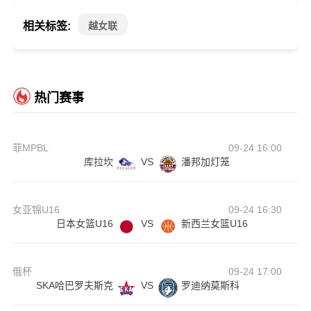
相关标签:
越女联
热门赛事
菲MPBL
09-24 16:00
库拉坎
VS
潘邦加灯笼
女亚锦U16
09-24 16:30
日本女篮U16
VS
新西兰女篮U16
俄杯
09-24 17:00
SKA哈巴罗夫斯克
VS
罗迪纳莫斯科