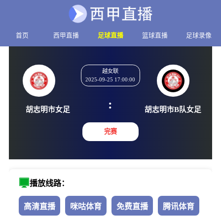
首页
西甲直播
足球直播
篮球直播
足球录像
越女联
2025-09-25 17:00:00
:
胡志明市女足
胡志明市B
完赛
播放线路：
高清直播
咪咕体育
免费直播
腾讯体育