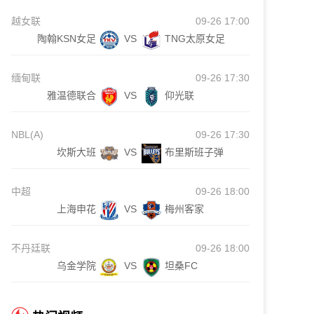
越女联
09-26 17:00
陶翰KSN女足
VS
TNG太原女足
缅甸联
09-26 17:30
雅温德联合
VS
仰光联
NBL(A)
09-26 17:30
坎斯大班
VS
布里斯班子弹
中超
09-26 18:00
上海申花
VS
梅州客家
不丹廷联
09-26 18:00
乌金学院
VS
坦桑FC