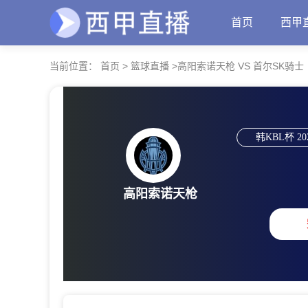
首页
西甲
当前位置：
首页
>
篮球直播
>
高阳索诺天枪 VS 首尔SK骑士
韩KBL杯
20
高阳索诺天枪