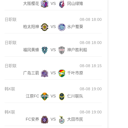
大阪樱花
VS
冈山绿雉
日职联
08-08 18:00
柏太阳神
VS
水户蜀葵
日职联
08-08 18:00
福冈黄蜂
VS
神户胜利船
日职联
08-08 18:15
广岛三箭
VS
千叶市原
韩K联
08-08 19:00
江原FC
VS
仁川联队
韩K联
08-08 19:00
FC安养
VS
大田市民